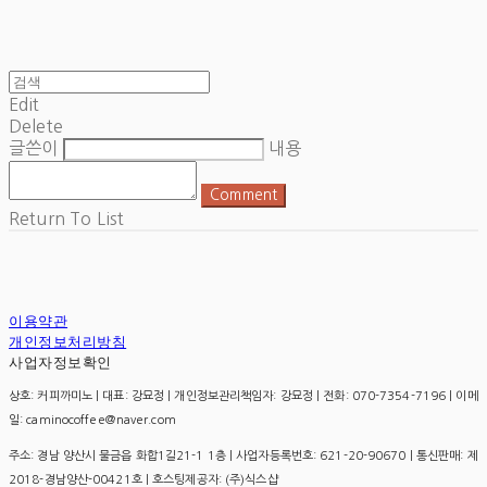
Edit
Delete
글쓴이
내용
Comment
Return To List
이용약관
개인정보처리방침
사업자정보확인
상호: 커피까미노 | 대표: 강묘정 | 개인정보관리책임자: 강묘정 | 전화: 070-7354-7196 | 이메
일: caminocoffee@naver.com
주소: 경남 양산시 물금읍 화합1길21-1 1층 | 사업자등록번호:
621-20-90670
| 통신판매:
제
2018-경남양산-00421호
| 호스팅제공자: (주)식스샵