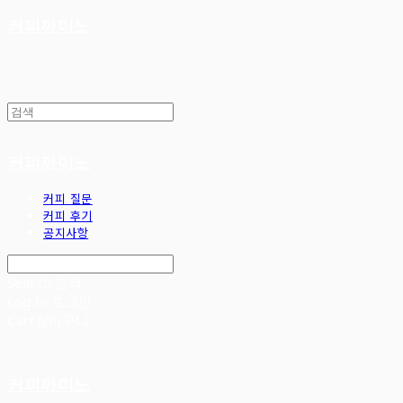
커피까미노
커피까미노
커피 질문
커피 후기
공지사항
Search
검색
Log In
로그인
Cart
장바구니
커피까미노