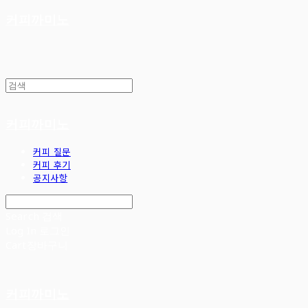
커피까미노
커피까미노
커피 질문
커피 후기
공지사항
Search
검색
Log In
로그인
Cart
장바구니
커피까미노