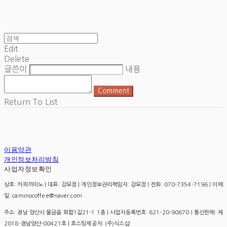
Edit
Delete
글쓴이
내용
Comment
Return To List
이용약관
개인정보처리방침
사업자정보확인
상호: 커피까미노 | 대표: 강묘정 | 개인정보관리책임자: 강묘정 | 전화: 070-7354-7196 | 이메
일: caminocoffee@naver.com
주소: 경남 양산시 물금읍 화합1길21-1 1층 | 사업자등록번호:
621-20-90670
| 통신판매:
제
2018-경남양산-00421호
| 호스팅제공자: (주)식스샵