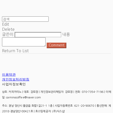
Edit
Delete
글쓴이
내용
Comment
Return To List
이용약관
개인정보처리방침
사업자정보확인
상호: 커피까미노 | 대표: 강묘정 | 개인정보관리책임자: 강묘정 | 전화: 070-7354-7196 | 이메
일: caminocoffee@naver.com
주소: 경남 양산시 물금읍 화합1길21-1 1층 | 사업자등록번호:
621-20-90670
| 통신판매:
제
2018-경남양산-00421호
| 호스팅제공자: (주)식스샵