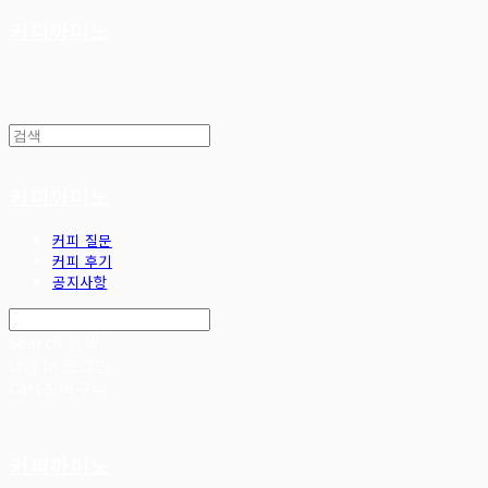
커피까미노
커피까미노
커피 질문
커피 후기
공지사항
Search
검색
Log In
로그인
Cart
장바구니
커피까미노