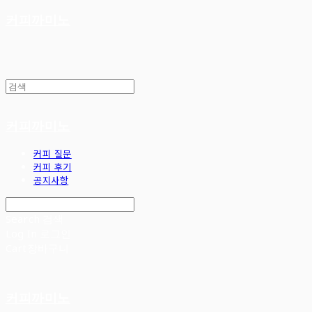
커피까미노
커피까미노
커피 질문
커피 후기
공지사항
Search
검색
Log In
로그인
Cart
장바구니
커피까미노