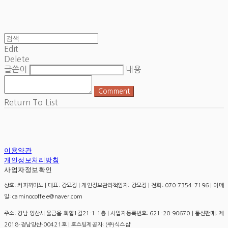
Edit
Delete
글쓴이
내용
Comment
Return To List
이용약관
개인정보처리방침
사업자정보확인
상호: 커피까미노 | 대표: 강묘정 | 개인정보관리책임자: 강묘정 | 전화: 070-7354-7196 | 이메
일: caminocoffee@naver.com
주소: 경남 양산시 물금읍 화합1길21-1 1층 | 사업자등록번호:
621-20-90670
| 통신판매:
제
2018-경남양산-00421호
| 호스팅제공자: (주)식스샵