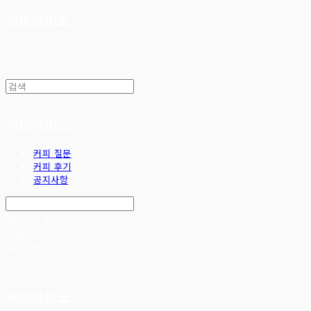
커피까미노
커피까미노
커피 질문
커피 후기
공지사항
Search
검색
Log In
로그인
Cart
장바구니
커피까미노