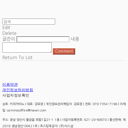
Edit
Delete
글쓴이
내용
Comment
Return To List
이용약관
개인정보처리방침
사업자정보확인
상호: 커피까미노 | 대표: 강묘정 | 개인정보관리책임자: 강묘정 | 전화: 070-7354-7196 | 이메
일: caminocoffee@naver.com
주소: 경남 양산시 물금읍 화합1길21-1 1층 | 사업자등록번호:
621-20-90670
| 통신판매:
제
2018-경남양산-00421호
| 호스팅제공자: (주)식스샵