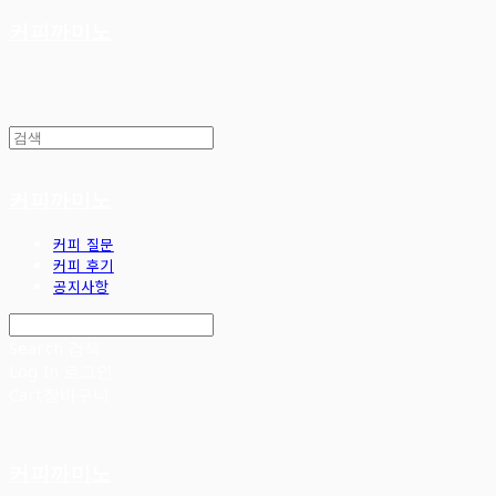
커피까미노
커피까미노
커피 질문
커피 후기
공지사항
Search
검색
Log In
로그인
Cart
장바구니
커피까미노