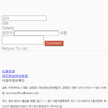
Edit
Delete
글쓴이
내용
Comment
Return To List
이용약관
개인정보처리방침
사업자정보확인
상호: 커피까미노 | 대표: 강묘정 | 개인정보관리책임자: 강묘정 | 전화: 070-7354-7196 | 이메
일: caminocoffee@naver.com
주소: 경남 양산시 물금읍 화합1길21-1 1층 | 사업자등록번호:
621-20-90670
| 통신판매:
제
2018-경남양산-00421호
| 호스팅제공자: (주)식스샵