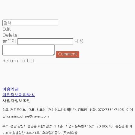
Edit
Delete
글쓴이
내용
Comment
Return To List
이용약관
개인정보처리방침
사업자정보확인
상호: 커피까미노 | 대표: 강묘정 | 개인정보관리책임자: 강묘정 | 전화: 070-7354-7196 | 이메
일: caminocoffee@naver.com
주소: 경남 양산시 물금읍 화합1길21-1 1층 | 사업자등록번호:
621-20-90670
| 통신판매:
제
2018-경남양산-00421호
| 호스팅제공자: (주)식스샵