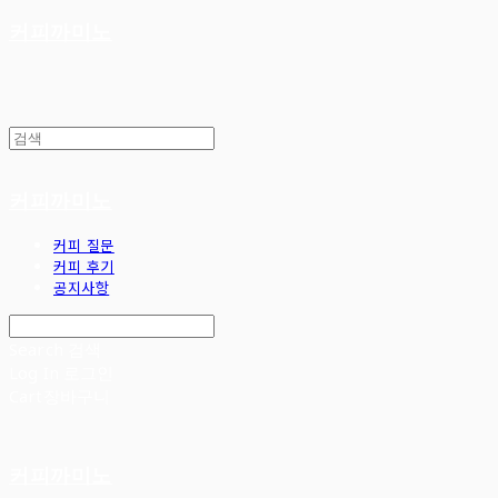
커피까미노
커피까미노
커피 질문
커피 후기
공지사항
Search
검색
Log In
로그인
Cart
장바구니
커피까미노