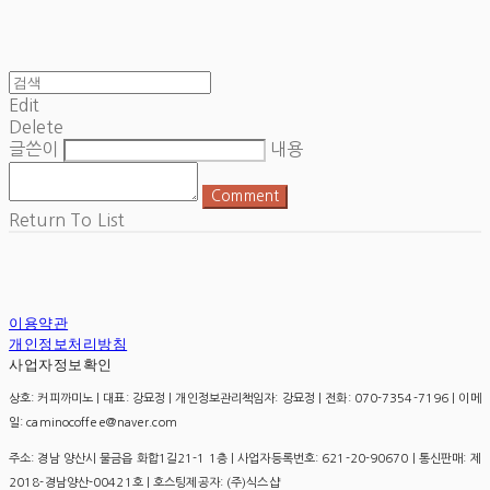
Edit
Delete
글쓴이
내용
Comment
Return To List
이용약관
개인정보처리방침
사업자정보확인
상호: 커피까미노 | 대표: 강묘정 | 개인정보관리책임자: 강묘정 | 전화: 070-7354-7196 | 이메
일: caminocoffee@naver.com
주소: 경남 양산시 물금읍 화합1길21-1 1층 | 사업자등록번호:
621-20-90670
| 통신판매:
제
2018-경남양산-00421호
| 호스팅제공자: (주)식스샵