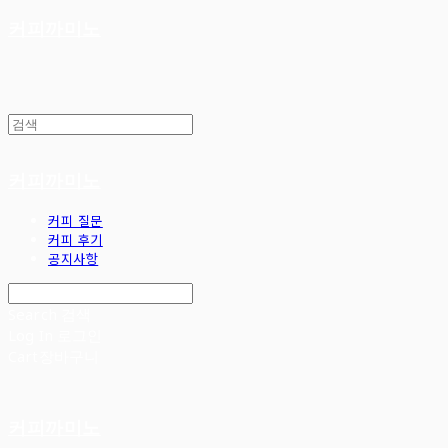
커피까미노
커피까미노
커피 질문
커피 후기
공지사항
Search
검색
Log In
로그인
Cart
장바구니
커피까미노