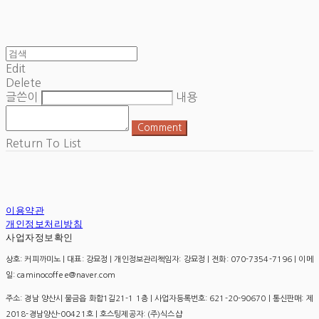
Edit
Delete
글쓴이
내용
Comment
Return To List
이용약관
개인정보처리방침
사업자정보확인
상호: 커피까미노 | 대표: 강묘정 | 개인정보관리책임자: 강묘정 | 전화: 070-7354-7196 | 이메
일: caminocoffee@naver.com
주소: 경남 양산시 물금읍 화합1길21-1 1층 | 사업자등록번호:
621-20-90670
| 통신판매:
제
2018-경남양산-00421호
| 호스팅제공자: (주)식스샵