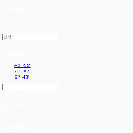
커피까미노
커피까미노
커피 질문
커피 후기
공지사항
Search
검색
Log In
로그인
Cart
장바구니
커피까미노