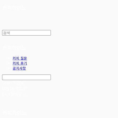
커피까미노
커피까미노
커피 질문
커피 후기
공지사항
Search
검색
Log In
로그인
Cart
장바구니
커피까미노