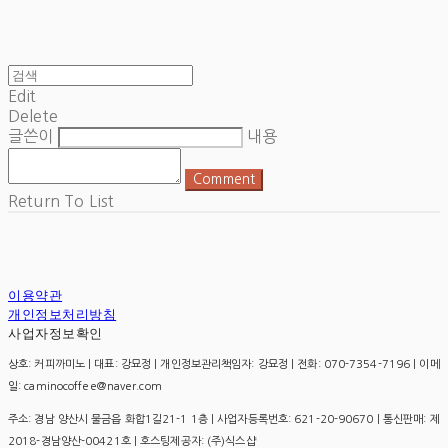
Edit
Delete
글쓴이
내용
Comment
Return To List
이용약관
개인정보처리방침
사업자정보확인
상호: 커피까미노 | 대표: 강묘정 | 개인정보관리책임자: 강묘정 | 전화: 070-7354-7196 | 이메
일: caminocoffee@naver.com
주소: 경남 양산시 물금읍 화합1길21-1 1층 | 사업자등록번호:
621-20-90670
| 통신판매:
제
2018-경남양산-00421호
| 호스팅제공자: (주)식스샵