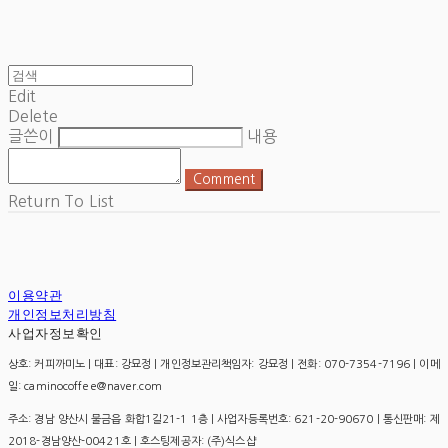
Edit
Delete
글쓴이
내용
Comment
Return To List
이용약관
개인정보처리방침
사업자정보확인
상호: 커피까미노 | 대표: 강묘정 | 개인정보관리책임자: 강묘정 | 전화: 070-7354-7196 | 이메
일: caminocoffee@naver.com
주소: 경남 양산시 물금읍 화합1길21-1 1층 | 사업자등록번호:
621-20-90670
| 통신판매:
제
2018-경남양산-00421호
| 호스팅제공자: (주)식스샵