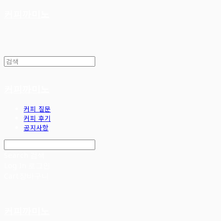
커피까미노
커피까미노
커피 질문
커피 후기
공지사항
Search
검색
Log In
로그인
Cart
장바구니
커피까미노