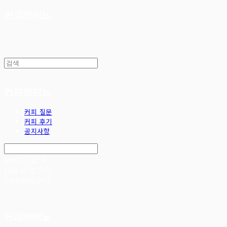
커피까미노
커피까미노
커피 질문
커피 후기
공지사항
Search
검색
Log In
로그인
Cart
장바구니
커피까미노