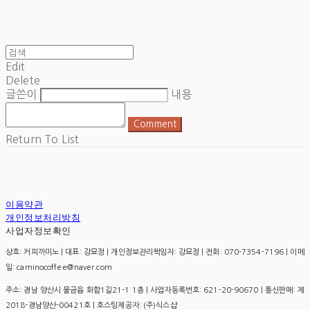
Edit
Delete
글쓴이
내용
Comment
Return To List
이용약관
개인정보처리방침
사업자정보확인
상호: 커피까미노 | 대표: 강묘정 | 개인정보관리책임자: 강묘정 | 전화: 070-7354-7196 | 이메
일: caminocoffee@naver.com
주소: 경남 양산시 물금읍 화합1길21-1 1층 | 사업자등록번호:
621-20-90670
| 통신판매:
제
2018-경남양산-00421호
| 호스팅제공자: (주)식스샵