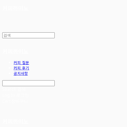
커피까미노
커피까미노
커피 질문
커피 후기
공지사항
Search
검색
Log In
로그인
Cart
장바구니
커피까미노