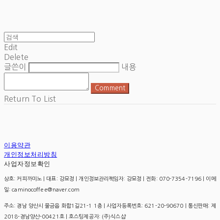
Edit
Delete
글쓴이
내용
Comment
Return To List
이용약관
개인정보처리방침
사업자정보확인
상호: 커피까미노 | 대표: 강묘정 | 개인정보관리책임자: 강묘정 | 전화: 070-7354-7196 | 이메
일: caminocoffee@naver.com
주소: 경남 양산시 물금읍 화합1길21-1 1층 | 사업자등록번호:
621-20-90670
| 통신판매:
제
2018-경남양산-00421호
| 호스팅제공자: (주)식스샵