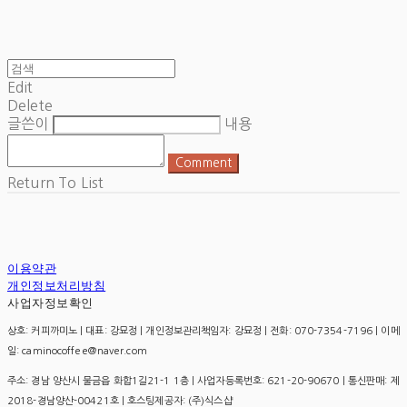
Edit
Delete
글쓴이
내용
Comment
Return To List
이용약관
개인정보처리방침
사업자정보확인
상호: 커피까미노 | 대표: 강묘정 | 개인정보관리책임자: 강묘정 | 전화: 070-7354-7196 | 이메
일: caminocoffee@naver.com
주소: 경남 양산시 물금읍 화합1길21-1 1층 | 사업자등록번호:
621-20-90670
| 통신판매:
제
2018-경남양산-00421호
| 호스팅제공자: (주)식스샵