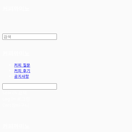
커피까미노
커피까미노
커피 질문
커피 후기
공지사항
Search
검색
Log In
로그인
Cart
장바구니
커피까미노