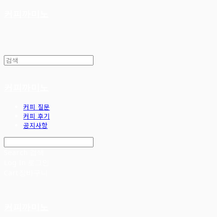
커피까미노
커피까미노
커피 질문
커피 후기
공지사항
Search
검색
Log In
로그인
Cart
장바구니
커피까미노