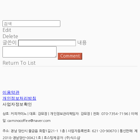
Edit
Delete
글쓴이
내용
Comment
Return To List
이용약관
개인정보처리방침
사업자정보확인
상호: 커피까미노 | 대표: 강묘정 | 개인정보관리책임자: 강묘정 | 전화: 070-7354-7196 | 이메
일: caminocoffee@naver.com
주소: 경남 양산시 물금읍 화합1길21-1 1층 | 사업자등록번호:
621-20-90670
| 통신판매:
제
2018-경남양산-00421호
| 호스팅제공자: (주)식스샵