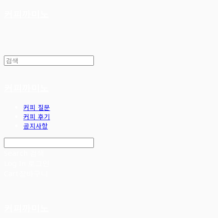
커피까미노
커피까미노
커피 질문
커피 후기
공지사항
Search
검색
Log In
로그인
Cart
장바구니
커피까미노