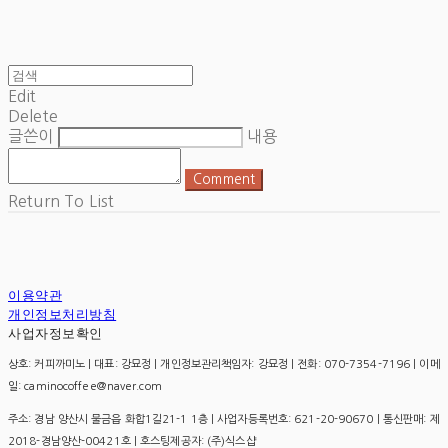
Edit
Delete
글쓴이
내용
Comment
Return To List
이용약관
개인정보처리방침
사업자정보확인
상호: 커피까미노 | 대표: 강묘정 | 개인정보관리책임자: 강묘정 | 전화: 070-7354-7196 | 이메
일: caminocoffee@naver.com
주소: 경남 양산시 물금읍 화합1길21-1 1층 | 사업자등록번호:
621-20-90670
| 통신판매:
제
2018-경남양산-00421호
| 호스팅제공자: (주)식스샵