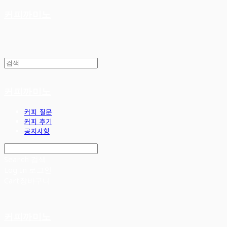
커피까미노
커피까미노
커피 질문
커피 후기
공지사항
Search
검색
Log In
로그인
Cart
장바구니
커피까미노