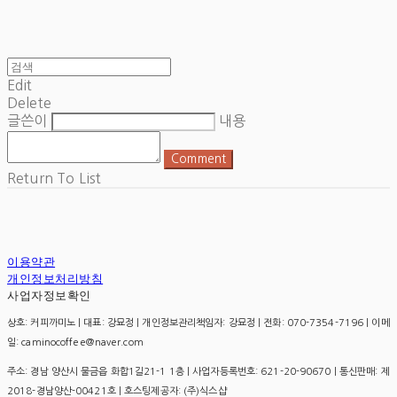
Edit
Delete
글쓴이
내용
Comment
Return To List
이용약관
개인정보처리방침
사업자정보확인
상호: 커피까미노 | 대표: 강묘정 | 개인정보관리책임자: 강묘정 | 전화: 070-7354-7196 | 이메
일: caminocoffee@naver.com
주소: 경남 양산시 물금읍 화합1길21-1 1층 | 사업자등록번호:
621-20-90670
| 통신판매:
제
2018-경남양산-00421호
| 호스팅제공자: (주)식스샵