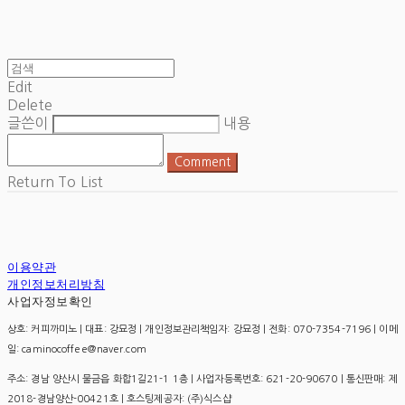
Edit
Delete
글쓴이
내용
Comment
Return To List
이용약관
개인정보처리방침
사업자정보확인
상호: 커피까미노 | 대표: 강묘정 | 개인정보관리책임자: 강묘정 | 전화: 070-7354-7196 | 이메
일: caminocoffee@naver.com
주소: 경남 양산시 물금읍 화합1길21-1 1층 | 사업자등록번호:
621-20-90670
| 통신판매:
제
2018-경남양산-00421호
| 호스팅제공자: (주)식스샵