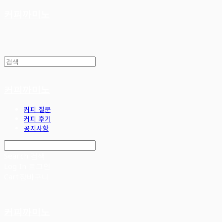
커피까미노
커피까미노
커피 질문
커피 후기
공지사항
Search
검색
Log In
로그인
Cart
장바구니
커피까미노