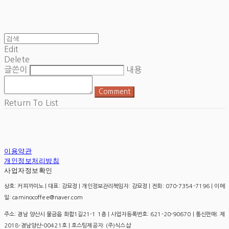
Edit
Delete
글쓴이
내용
Comment
Return To List
이용약관
개인정보처리방침
사업자정보확인
상호: 커피까미노 | 대표: 강묘정 | 개인정보관리책임자: 강묘정 | 전화: 070-7354-7196 | 이메
일: caminocoffee@naver.com
주소: 경남 양산시 물금읍 화합1길21-1 1층 | 사업자등록번호:
621-20-90670
| 통신판매:
제
2018-경남양산-00421호
| 호스팅제공자: (주)식스샵