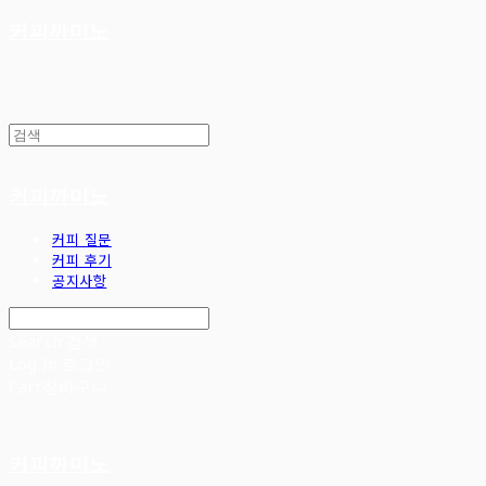
커피까미노
커피까미노
커피 질문
커피 후기
공지사항
Search
검색
Log In
로그인
Cart
장바구니
커피까미노