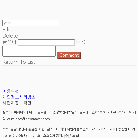
Edit
Delete
글쓴이
내용
Comment
Return To List
이용약관
개인정보처리방침
사업자정보확인
상호: 커피까미노 | 대표: 강묘정 | 개인정보관리책임자: 강묘정 | 전화: 070-7354-7196 | 이메
일: caminocoffee@naver.com
주소: 경남 양산시 물금읍 화합1길21-1 1층 | 사업자등록번호:
621-20-90670
| 통신판매:
제
2018-경남양산-00421호
| 호스팅제공자: (주)식스샵