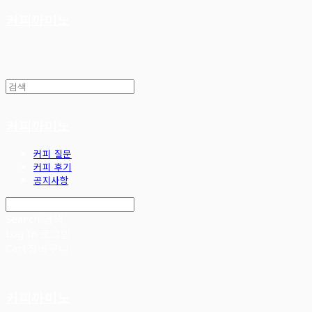
커피까미노
커피까미노
커피 질문
커피 후기
공지사항
Search
검색
Log In
로그인
Cart
장바구니
커피까미노