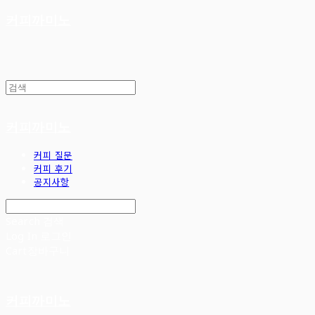
커피까미노
커피까미노
커피 질문
커피 후기
공지사항
Search
검색
Log In
로그인
Cart
장바구니
커피까미노