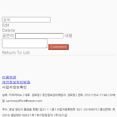
Edit
Delete
글쓴이
내용
Comment
Return To List
이용약관
개인정보처리방침
사업자정보확인
상호: 커피까미노 | 대표: 강묘정 | 개인정보관리책임자: 강묘정 | 전화: 070-7354-7196 | 이메
일: caminocoffee@naver.com
주소: 경남 양산시 물금읍 화합1길21-1 1층 | 사업자등록번호:
621-20-90670
| 통신판매:
제
2018-경남양산-00421호
| 호스팅제공자: (주)식스샵