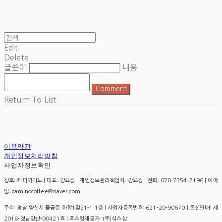
Edit
Delete
글쓴이
내용
Comment
Return To List
이용약관
개인정보처리방침
사업자정보확인
상호: 커피까미노 | 대표: 강묘정 | 개인정보관리책임자: 강묘정 | 전화: 070-7354-7196 | 이메
일: caminocoffee@naver.com
주소: 경남 양산시 물금읍 화합1길21-1 1층 | 사업자등록번호:
621-20-90670
| 통신판매:
제
2018-경남양산-00421호
| 호스팅제공자: (주)식스샵