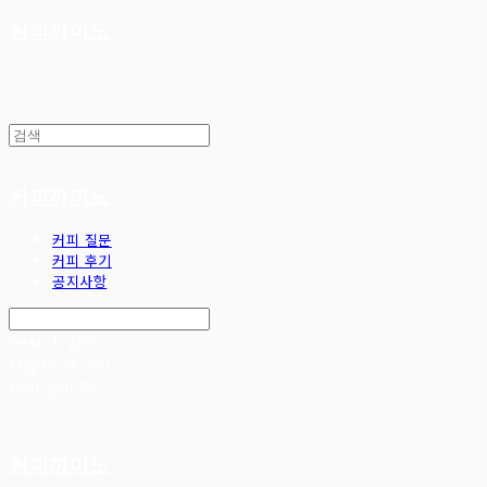
커피까미노
커피까미노
커피 질문
커피 후기
공지사항
Search
검색
Log In
로그인
Cart
장바구니
커피까미노