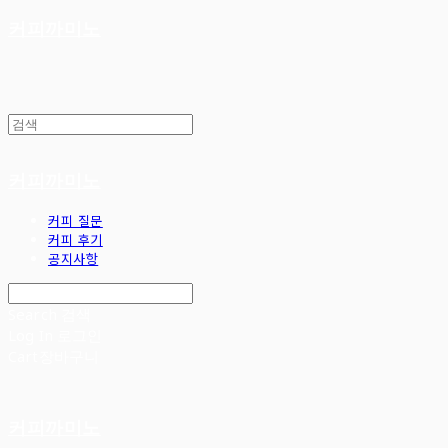
커피까미노
커피까미노
커피 질문
커피 후기
공지사항
Search
검색
Log In
로그인
Cart
장바구니
커피까미노