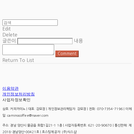
Edit
Delete
글쓴이
내용
Comment
Return To List
이용약관
개인정보처리방침
사업자정보확인
상호: 커피까미노 | 대표: 강묘정 | 개인정보관리책임자: 강묘정 | 전화: 070-7354-7196 | 이메
일: caminocoffee@naver.com
주소: 경남 양산시 물금읍 화합1길21-1 1층 | 사업자등록번호:
621-20-90670
| 통신판매:
제
2018-경남양산-00421호
| 호스팅제공자: (주)식스샵