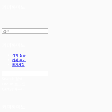
커피까미노
커피까미노
커피 질문
커피 후기
공지사항
Search
검색
Log In
로그인
Cart
장바구니
커피까미노