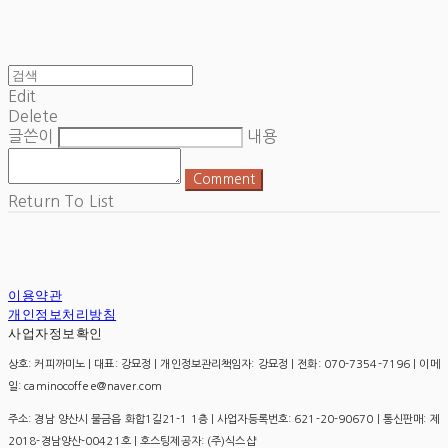
Edit
Delete
글쓴이
내용
Comment
Return To List
이용약관
개인정보처리방침
사업자정보확인
상호: 커피까미노 | 대표: 강묘정 | 개인정보관리책임자: 강묘정 | 전화: 070-7354-7196 | 이메
일: caminocoffee@naver.com
주소: 경남 양산시 물금읍 화합1길21-1 1층 | 사업자등록번호:
621-20-90670
| 통신판매:
제
2018-경남양산-00421호
| 호스팅제공자: (주)식스샵