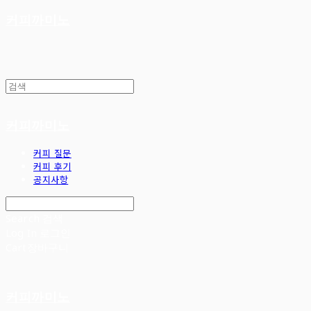
커피까미노
커피까미노
커피 질문
커피 후기
공지사항
Search
검색
Log In
로그인
Cart
장바구니
커피까미노