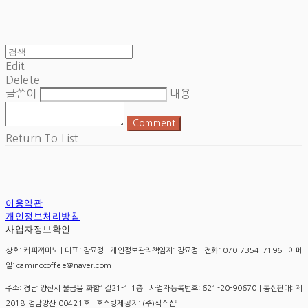
Edit
Delete
글쓴이
내용
Comment
Return To List
이용약관
개인정보처리방침
사업자정보확인
상호: 커피까미노 | 대표: 강묘정 | 개인정보관리책임자: 강묘정 | 전화: 070-7354-7196 | 이메
일: caminocoffee@naver.com
주소: 경남 양산시 물금읍 화합1길21-1 1층 | 사업자등록번호:
621-20-90670
| 통신판매:
제
2018-경남양산-00421호
| 호스팅제공자: (주)식스샵