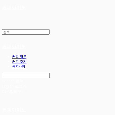
커피까미노
커피까미노
커피 질문
커피 후기
공지사항
Search
검색
Log In
로그인
Cart
장바구니
커피까미노