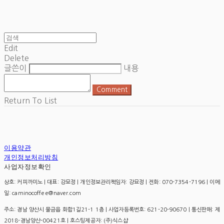
Edit
Delete
글쓴이
내용
Comment
Return To List
이용약관
개인정보처리방침
사업자정보확인
상호: 커피까미노 | 대표: 강묘정 | 개인정보관리책임자: 강묘정 | 전화: 070-7354-7196 | 이메
일: caminocoffee@naver.com
주소: 경남 양산시 물금읍 화합1길21-1 1층 | 사업자등록번호:
621-20-90670
| 통신판매:
제
2018-경남양산-00421호
| 호스팅제공자: (주)식스샵