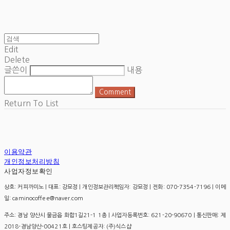
Edit
Delete
글쓴이
내용
Comment
Return To List
이용약관
개인정보처리방침
사업자정보확인
상호: 커피까미노 | 대표: 강묘정 | 개인정보관리책임자: 강묘정 | 전화: 070-7354-7196 | 이메
일: caminocoffee@naver.com
주소: 경남 양산시 물금읍 화합1길21-1 1층 | 사업자등록번호:
621-20-90670
| 통신판매:
제
2018-경남양산-00421호
| 호스팅제공자: (주)식스샵