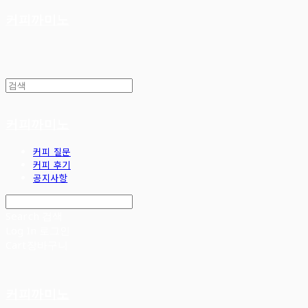
커피까미노
커피까미노
커피 질문
커피 후기
공지사항
Search
검색
Log In
로그인
Cart
장바구니
커피까미노